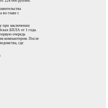
от 224 000 рублей.
равительства
 во главе с
зу при заключении
йсках БПЛА от 1 года.
первую очередь
им компьютером. После
едомства, где
u