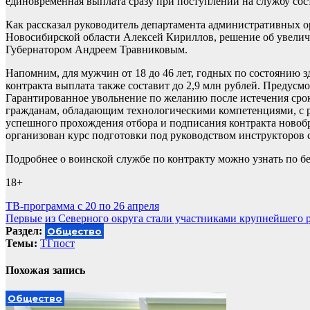
единовременная выплата сразу при поступлении на службу сост
Как рассказал руководитель департамента административных 
Новосибирской области Алексей Кириллов, решение об увелич
Губернатором Андреем Травниковым.
Напомним, для мужчин от 18 до 46 лет, годных по состоянию 
контракта выплата также составит до 2,9 млн рублей. Предусмо
Гарантированное увольнение по желанию после истечения срок
гражданам, обладающим технологическими компетенциями, с 
успешного прохождения отбора и подписания контракта новобр
организован курс подготовки под руководством инструкторов 
Подробнее о воинской службе по контракту можно узнать по бес
18+
Навигация
ТВ-программа с 20 по 26 апреля
Первые из Северного округа стали участниками крупнейшего 
по
Раздел:
Общество
записям
Темы:
ТГпост
Похожая запись
Общество