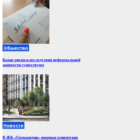
Общество
Какие риски и последствия неформальной
занятости существуют
Новости
В ЖК «Гренландия» впервые клиентские