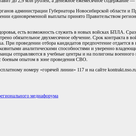
авит до 2,9 млн рублей, а денежное ежемесячное содержание — 
органов администрации Губернатора Новосибирской области и П
ении единовременной выплаты принято Правительством региона
здоровья, есть возможность служить в новых войсках БПЛА. Сра
трено обязательное двухмесячное обучение. Срок контракта в во
а. При проведении отбора кандидатов предпочтение отдается в 
развитыми аналитическими способностями и уверенно владеющ
анцы отправляются в учебные центры и на полигоны военного в
с боевым опытом в зоне проведения СВО.
платному номеру «горячей линии» 117 и на сайте kontrakt.nso.r
регионального медиафорума