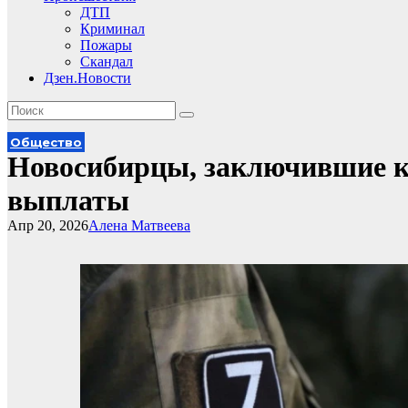
ДТП
Криминал
Пожары
Скандал
Дзен.Новости
Общество
Новосибирцы, заключившие 
выплаты
Апр 20, 2026
Алена Матвеева