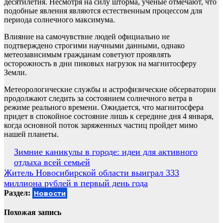
десятилетия. Несмотря на силу шторма, ученые отмечают, что
подобные явления являются естественным процессом для
периода солнечного максимума.
Влияние на самочувствие людей официально не
подтверждено строгими научными данными, однако
метеозависимым гражданам советуют проявлять
осторожность в дни пиковых нагрузок на магнитосферу
Земли.
Метеорологические службы и астрофизические обсерватории
продолжают следить за состоянием солнечного ветра в
режиме реального времени. Ожидается, что магнитосфера
придет в спокойное состояние лишь к середине дня 4 января,
когда основной поток заряженных частиц пройдет мимо
нашей планеты.
Навигация
Зимние каникулы в городе: идеи для активного
отдыха всей семьей
по
Житель Новосибирской области выиграл 333
записям
миллиона рублей в первый день года
Раздел:
Новости
Похожая запись