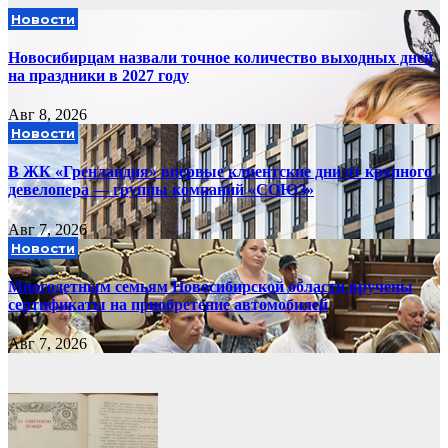
Новости
Новосибирцам назвали точное количество выходных дней
на праздники в 2027 году
Авг 8, 2026
Новости
В ЖК «Гренландия» впервые клиентские дни от крупного
девелопера — группы компаний «СОЮЗ»
Авг 7, 2026
Новости
Многодетным семьям Новосибирской области вручены
сертификаты на приобретение автомобилей
Авг 7, 2026