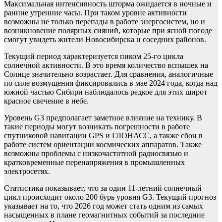
Максимальная интенсивность шторма ожидается в ночные и
ранние утренние часы. При таком уровне активности
возможны не только перепады в работе энергосистем, но и
возникновение полярных сияний, которые при ясной погоде
смогут увидеть жители Новосибирска и соседних районов.
Текущий период характеризуется пиком 25-го цикла
солнечной активности. В это время количество вспышек на
Солнце значительно возрастает. Для сравнения, аналогичные
по силе возмущения фиксировались в мае 2024 года, когда над
южной частью Сибири наблюдалось редкое для этих широт
красное свечение в небе.
Уровень G3 предполагает заметное влияние на технику. В
такие периоды могут возникать погрешности в работе
спутниковой навигации GPS и ГЛОНАСС, а также сбои в
работе систем ориентации космических аппаратов. Также
возможны проблемы с низкочастотной радиосвязью и
кратковременные перенапряжения в промышленных
электросетях.
Статистика показывает, что за один 11-летний солнечный
цикл происходит около 200 бурь уровня G3. Текущий прогноз
указывает на то, что 2026 год может стать одним из самых
насыщенных в плане геомагнитных событий за последние