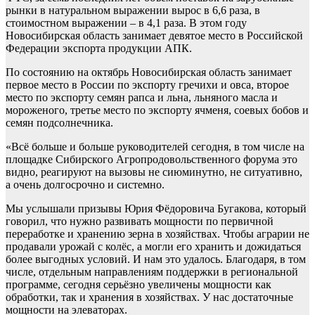
рынки в натуральном выражении вырос в 6,6 раза, в
стоимостном выражении – в 4,1 раза. В этом году
Новосибирская область занимает девятое место в Российской
Федерации экспорта продукции АПК.
По состоянию на октябрь Новосибирская область занимает
первое место в России по экспорту гречихи и овса, второе
место по экспорту семян рапса и льна, льняного масла и
мороженого, третье место по экспорту ячменя, соевых бобов и
семян подсолнечника.
«Всё больше и больше руководителей сегодня, в том числе на
площадке Сибирского Агропродовольственного форума это
видно, реагируют на вызовы не сиюминутно, не ситуативно,
а очень долгосрочно и системно.
Мы услышали призывы Юрия Фёдоровича Бугакова, который
говорил, что нужно развивать мощности по первичной
переработке и хранению зерна в хозяйствах. Чтобы аграрии не
продавали урожай с колёс, а могли его хранить и дожидаться
более выгодных условий. И нам это удалось. Благодаря, в том
числе, отдельным направлениям поддержки в региональной
программе, сегодня серьёзно увеличены мощности как
обработки, так и хранения в хозяйствах. У нас достаточные
мощности на элеваторах.