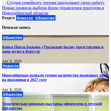
Навигация
Студия семейного чтения продолжает свою работу
Новые правила выбора форм управления проездом в
по
Новосибирской области
записям
Раздел:
Новости
Общество
Похожая запись
Общество
Книга Павла Бажова «Уральские были» представлена в
доме-музее в Бергуле
Авг 8, 2026
Новости
Новосибирцам назвали точное количество выходных дней
на праздники в 2027 году
Авг 8, 2026
Общество
Тематическая книжная выставка оформлена в детской
библиотеке