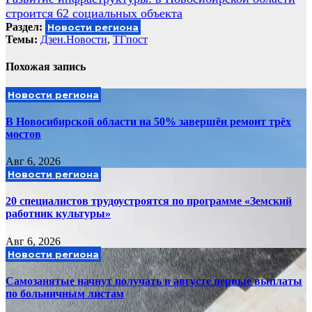
записям
строится 62 социальных объекта
Раздел:
Новости региона
Темы:
Дзен.Новости
,
ТГпост
Похожая запись
Новости региона
В Новосибирской области на 50% завершён ремонт трёх
мостов
Авг 6, 2026
Новости региона
20 специалистов трудоустроятся по программе «Земский
работник культуры»
Авг 6, 2026
Новости региона
Самозанятые начнут получать в августе первые выплаты
по больничным листам