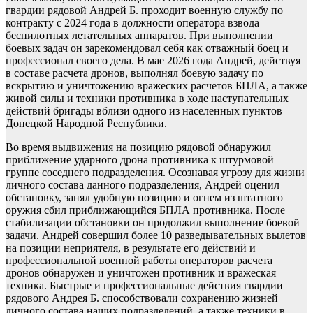
гвардии рядовой Андрей Б. проходит военную службу по
контракту с 2024 года в должности оператора взвода
беспилотных летательных аппаратов. При выполнении
боевых задач он зарекомендовал себя как отважный боец и
профессионал своего дела. В мае 2026 года Андрей, действуя
в составе расчета дронов, выполнял боевую задачу по
вскрытию и уничтожению вражеских расчетов БПЛА, а также
живой силы и техники противника в ходе наступательных
действий бригады вблизи одного из населенных пунктов
Донецкой Народной Республики.
Во время выдвижения на позицию рядовой обнаружил
приближение ударного дрона противника к штурмовой
группе соседнего подразделения. Осознавая угрозу для жизни
личного состава данного подразделения, Андрей оценил
обстановку, занял удобную позицию и огнем из штатного
оружия сбил приближающийся БПЛА противника. После
стабилизации обстановки он продолжил выполнение боевой
задачи. Андрей совершил более 10 разведывательных вылетов
на позиции неприятеля, в результате его действий и
профессиональной военной работы операторов расчета
дронов обнаружен и уничтожен противник и вражеская
техника. Быстрые и профессиональные действия гвардии
рядового Андрея Б. способствовали сохранению жизней
личного состава наших подразделений, а также техники в