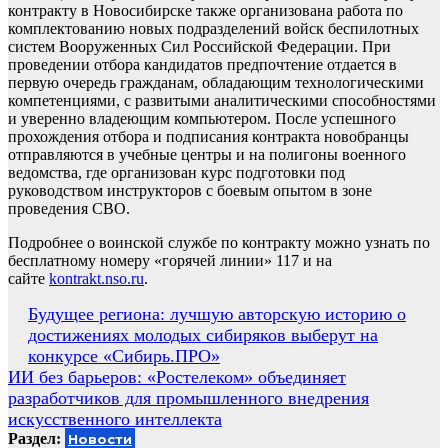
контракту в Новосибирске также организована работа по
комплектованию новых подразделений войск беспилотных
систем Вооруженных Сил Российской Федерации. При
проведении отбора кандидатов предпочтение отдается в
первую очередь гражданам, обладающим технологическими
компетенциями, с развитыми аналитическими способностями
и уверенно владеющим компьютером. После успешного
прохождения отбора и подписания контракта новобранцы
отправляются в учебные центры и на полигоны военного
ведомства, где организован курс подготовки под
руководством инструкторов с боевым опытом в зоне
проведения СВО.
Подробнее о воинской службе по контракту можно узнать по
бесплатному номеру «горячей линии» 117 и на
сайте
kontrakt.nso.ru
.
Навигация
Будущее региона: лучшую авторскую историю о
достижениях молодых сибиряков выберут на
по
конкурсе «Сибирь.ПРО»
записям
ИИ без барьеров: «Ростелеком» объединяет
разработчиков для промышленного внедрения
искусственного интеллекта
Раздел:
Новости