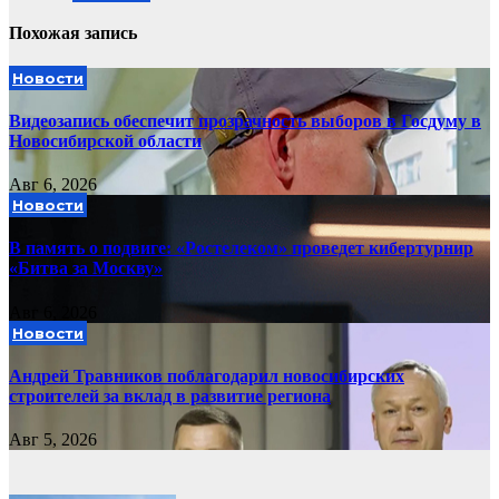
Похожая запись
Новости
Видеозапись обеспечит прозрачность выборов в Госдуму в
Новосибирской области
Авг 6, 2026
Новости
В память о подвиге: «Ростелеком» проведет кибертурнир
«Битва за Москву»
Авг 6, 2026
Новости
Андрей Травников поблагодарил новосибирских
строителей за вклад в развитие региона
Авг 5, 2026