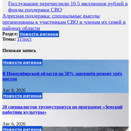
Навигация
Госслужащие перечислили 10,5 миллионов рублей в
фонды поддержки СВО
по
Адресная поддержка: специальные выезды
записям
организованы к участникам СВО и членам их семей в
районах области
Раздел:
Новости региона
Темы:
ТГпост
Похожая запись
Новости региона
В Новосибирской области на 50% завершён ремонт трёх
мостов
Авг 6, 2026
Новости региона
20 специалистов трудоустроятся по программе «Земский
работник культуры»
Авг 6, 2026
Новости региона