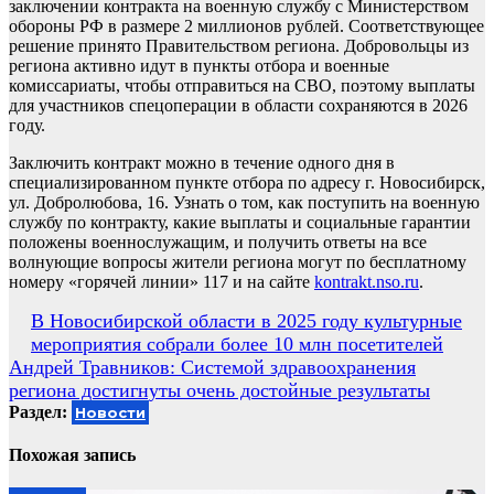
заключении контракта на военную службу с Министерством
обороны РФ в размере 2 миллионов рублей. Соответствующее
решение принято Правительством региона. Добровольцы из
региона активно идут в пункты отбора и военные
комиссариаты, чтобы отправиться на СВО, поэтому выплаты
для участников спецоперации в области сохраняются в 2026
году.
Заключить контракт можно в течение одного дня в
специализированном пункте отбора по адресу г. Новосибирск,
ул. Добролюбова, 16. Узнать о том, как поступить на военную
службу по контракту, какие выплаты и социальные гарантии
положены военнослужащим, и получить ответы на все
волнующие вопросы жители региона могут по бесплатному
номеру «горячей линии» 117 и на сайте
kontrakt.nso.ru
.
Навигация
В Новосибирской области в 2025 году культурные
мероприятия собрали более 10 млн посетителей
по
Андрей Травников: Системой здравоохранения
записям
региона достигнуты очень достойные результаты
Раздел:
Новости
Похожая запись