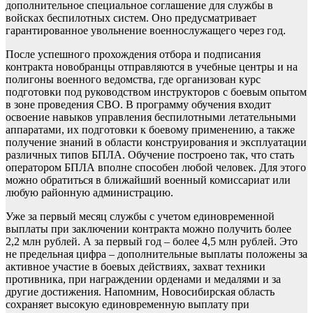
дополнительное специальное соглашение для службы в
войсках беспилотных систем. Оно предусматривает
гарантированное увольнение военнослужащего через год.
После успешного прохождения отбора и подписания
контракта новобранцы отправляются в учебные центры и на
полигоны военного ведомства, где организован курс
подготовки под руководством инструкторов с боевым опытом
в зоне проведения СВО. В программу обучения входит
освоение навыков управления беспилотными летательными
аппаратами, их подготовки к боевому применению, а также
получение знаний в области конструирования и эксплуатации
различных типов БПЛА. Обучение построено так, что стать
оператором БПЛА вполне способен любой человек. Для этого
можно обратиться в ближайший военный комиссариат или
любую районную администрацию.
Уже за первый месяц службы с учетом единовременной
выплаты при заключении контракта можно получить более
2,2 млн рублей. А за первый год – более 4,5 млн рублей. Это
не предельная цифра – дополнительные выплаты положены за
активное участие в боевых действиях, захват техники
противника, при награждении орденами и медалями и за
другие достижения. Напомним, Новосибирская область
сохраняет высокую единовременную выплату при