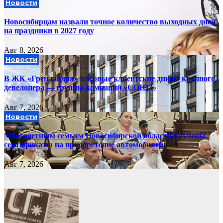
Новости
Новосибирцам назвали точное количество выходных дней
на праздники в 2027 году
Авг 8, 2026
Новости
В ЖК «Гренландия» впервые клиентские дни от крупного
девелопера — группы компаний «СОЮЗ»
Авг 7, 2026
Новости
Многодетным семьям Новосибирской области вручены
сертификаты на приобретение автомобилей
Авг 7, 2026