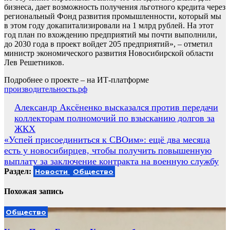
бизнеса, дает возможность получения льготного кредита через
региональный Фонд развития промышленности, который мы
в этом году докапитализировали на 1 млрд рублей. На этот
год план по вхождению предприятий мы почти выполнили,
до 2030 года в проект войдет 205 предприятий», – отметил
министр экономического развития Новосибирской области
Лев Решетников.
Подробнее о проекте – на ИТ-платформе
производительность.рф
Навигация
Александр Аксёненко высказался против передачи
коллекторам полномочий по взысканию долгов за
по
ЖКХ
записям
«Успей присоединиться к СВОим»: ещё два месяца
есть у новосибирцев, чтобы получить повышенную
выплату за заключение контракта на военную службу
Раздел:
Новости
Общество
Похожая запись
Общество