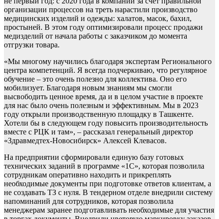
не первый год: с 2020 года в компании за счет правильной
организации процессов на треть нарастили производство
медицинских изделий и одежды: халатов, масок, бахил,
простыней. В этом году оптимизировали процесс продажи
медизделий от начала работы с заказчиком до момента
отгрузки товара.
«Мы многому научились благодаря экспертам Регионального
центра компетенций. Я всегда подчеркиваю, что регулярное
обучение – это очень полезно для коллектива. Оно его
мобилизует. Благодаря новым знаниям мы смогли
высвободить ценное время, да и в целом участие в проекте
для нас было очень полезным и эффективным. Мы в 2023
году открыли производственную площадку в Ташкенте.
Хотели бы в следующем году повысить производительность
вместе с РЦК и там», – рассказал генеральный директор
«Здравмедтех-Новосибирск» Алексей Клевасов.
На предприятии сформировали единую базу готовых
технических заданий в программе «1С», которая позволила
сотрудникам оперативно находить и прикреплять
необходимые документы при подготовке ответов клиентам, а
не создавать ТЗ с нуля. В тендерном отделе внедрили систему
напоминаний для сотрудников, которая позволила
менеджерам заранее подготавливать необходимые для участия
в торгах документы. Внедрили цветовую маркировку заказов