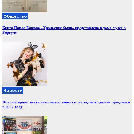
Общество
Книга Павла Бажова «Уральские были» представлена в доме-музее в
Бергуле
Новости
Новосибирцам назвали точное количество выходных дней на праздники
в 2027 году