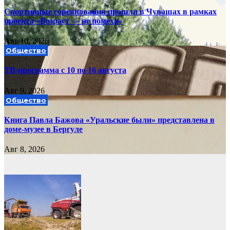
Спортивные соревнования прошли в Чувашах в рамках
проекта «Возраст — не помеха»
Авг 10, 2026
Общество
ТВ-программа с 10 по 16 августа
Авг 9, 2026
Общество
Книга Павла Бажова «Уральские были» представлена в
доме-музее в Бергуле
Авг 8, 2026