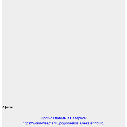
Афиша
Прогноз погоды в Северном
https://world-weather.ru/pogoda/russia/yekaterinburg/