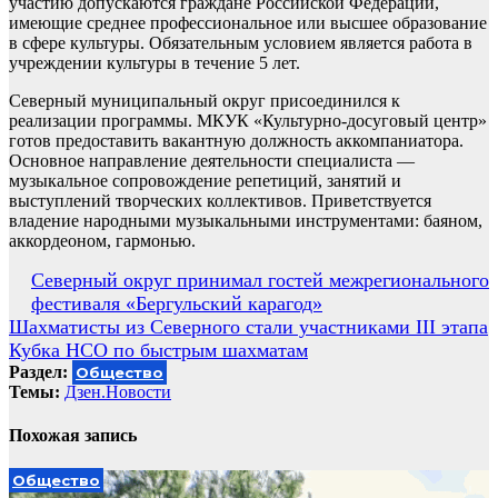
участию допускаются граждане Российской Федерации,
имеющие среднее профессиональное или высшее образование
в сфере культуры. Обязательным условием является работа в
учреждении культуры в течение 5 лет.
Северный муниципальный округ присоединился к
реализации программы. МКУК «Культурно-досуговый центр»
готов предоставить вакантную должность аккомпаниатора.
Основное направление деятельности специалиста —
музыкальное сопровождение репетиций, занятий и
выступлений творческих коллективов. Приветствуется
владение народными музыкальными инструментами: баяном,
аккордеоном, гармонью.
Навигация
Северный округ принимал гостей межрегионального
фестиваля «Бергульский карагод»
по
Шахматисты из Северного стали участниками III этапа
записям
Кубка НСО по быстрым шахматам
Раздел:
Общество
Темы:
Дзен.Новости
Похожая запись
Общество