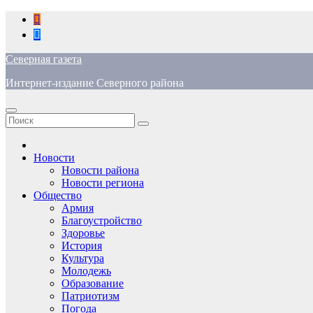
Перейти
к
содержимому
Северная газета
Интернет-издание Северного района
Новости
Новости района
Новости региона
Общество
Армия
Благоустройство
Здоровье
История
Культура
Молодежь
Образование
Патриотизм
Погода