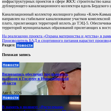
инфраструктурных проектов в сфере ЖКХ: строительство кан
дублирующего канализационного коллектора вдоль Бердского 
Канализационный коллектор жилищного района «Ключ-Камышен
направлен на стабильное канализование участков комплексно
плато, прилегающих территорий вплоть до ТЭЦ-5. Обеспечива
территорий муниципальных образований прилегающих к вост
Навигация
На реализацию проекта «Охрана материнства и детства» в рам
Производитель БАД и спортивного питания нарастит производ
по
Раздел:
Новости
записям
Похожая запись
Новости
Видеозапись обеспечит прозрачность
выборов в Госдуму в Новосибирской
области
Авг 6, 2026
Новости
В память о подвиге: «Ростелеком»