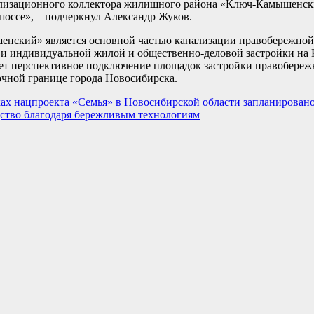
ализационного коллектора жилищного района «Ключ-Камышенски
шоссе», – подчеркнул Александр Жуков.
ский» является основной частью канализации правобережной 
й и индивидуальной жилой и общественно-деловой застройки н
ет перспективное подключение площадок застройки правобережн
очной границе города Новосибирска.
ках нацпроекта «Семья» в Новосибирской области запланировано
ство благодаря бережливым технологиям