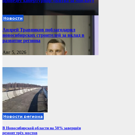
проведет кибертурнир «Битва за Москву»
Авг 6, 2026
Новости
Андрей Травников поблагодарил
новосибирских строителей за вклад в
развитие региона
Авг 5, 2026
Новости региона
В Новосибирской области на 50% завершён
ремонт трёх мостов