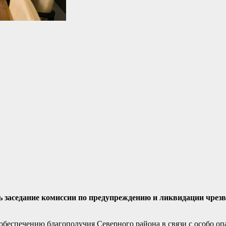
сь заседание комиссии по предупреждению и ликвидации чре
обеспечению благополучия Северного района в связи с особо о