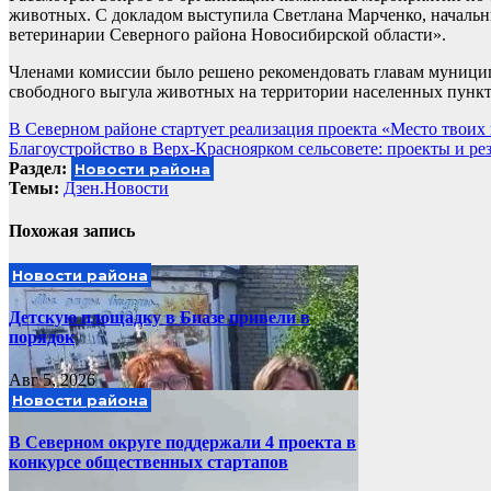
животных. С докладом выступила Светлана Марченко, началь
ветеринарии Северного района Новосибирской области».
Членами комиссии было решено рекомендовать главам муници
свободного выгула животных на территории населенных пункто
Навигация
В Северном районе стартует реализация проекта «Место твоих
Благоустройство в Верх-Красноярком сельсовете: проекты и ре
по
Раздел:
Новости района
записям
Темы:
Дзен.Новости
Похожая запись
Новости района
Детскую площадку в Биазе привели в
порядок
Авг 5, 2026
Новости района
В Северном округе поддержали 4 проекта в
конкурсе общественных стартапов