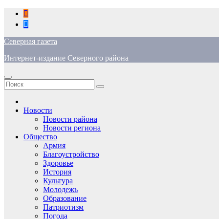
Перейти
к
содержимому
Северная газета
Интернет-издание Северного района
Новости
Новости района
Новости региона
Общество
Армия
Благоустройство
Здоровье
История
Культура
Молодежь
Образование
Патриотизм
Погода