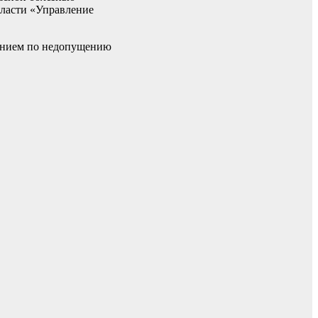
бласти «Управление
лением по недопущению