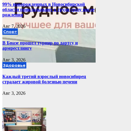
99% новорожденных в Новосибирской
области прикладывают к груди сразу после
рождения
Авг 7, 2026
Спорт
В Биазе прошел турнир по дартсу и
армрестлингу
Авг 3, 2026
Здоровье
Каждый третий взрослый новосибирец
страдает жировой болезнью печени
Авг 3, 2026