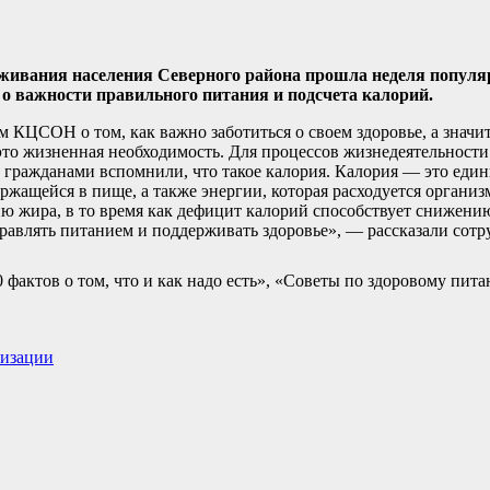
уживания населения Северного района прошла неделя популя
о важности правильного питания и подсчета калорий.
м КЦСОН о том, как важно заботиться о своем здоровье, а значит
это жизненная необходимость. Для процессов жизнедеятельности
 гражданами вспомнили, что такое калория. Калория — это един
ержащейся в пище, а также энергии, которая расходуется организ
ю жира, в то время как дефицит калорий способствует снижению
правлять питанием и поддерживать здоровье», — рассказали со
фактов о том, что и как надо есть», «Советы по здоровому пит
ризации