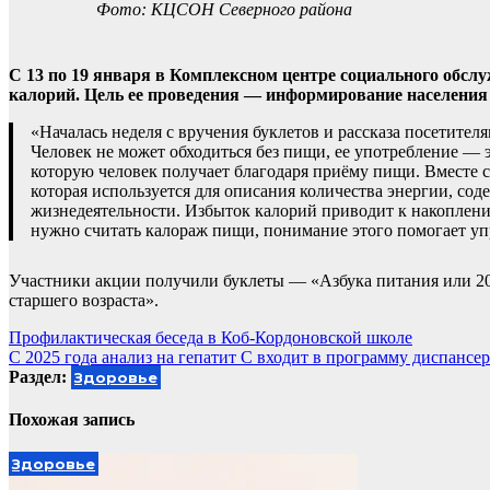
Фото: КЦСОН Северного района
С 13 по 19 января в Комплексном центре социального обсл
калорий. Цель ее проведения — информирование населения 
«Началась неделя с вручения буклетов и рассказа посетителя
Человек не может обходиться без пищи, ее употребление — 
которую человек получает благодаря приёму пищи. Вместе с
которая используется для описания количества энергии, сод
жизнедеятельности. Избыток калорий приводит к накоплени
нужно считать калораж пищи, понимание этого помогает у
Участники акции получили буклеты — «Азбука питания или 20 
старшего возраста».
Навигация
Профилактическая беседа в Коб-Кордоновской школе
С 2025 года анализ на гепатит С входит в программу диспансе
по
Раздел:
Здоровье
записям
Похожая запись
Здоровье