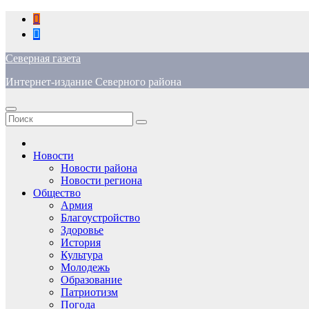
Перейти
к
содержимому
Северная газета
Интернет-издание Северного района
Новости
Новости района
Новости региона
Общество
Армия
Благоустройство
Здоровье
История
Культура
Молодежь
Образование
Патриотизм
Погода