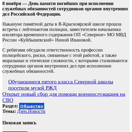
8 ноября — День памяти погибших при исполнении
служебных обязанностей сотрудников органов внутренних
дел Российской Федерации.
Накануне памятной даты в В-Красноярской школе прошла
встреча с лейтенантом полиции, заместителем начальника
изолятора временного содержания ОП «Северное» МО МВД
России «Куйбышевский» Ниной Ивановой.
С ребятами обсудили ответственность профессии
полицейского, риски, связанные с этой работой, а также
моральные и этические сложности, с которыми сталкиваются
сотрудники органов внутренних дел при исполнении
служебных обязанностей.
Навигация
Обучающиеся пятого класса Северной школы
посетили музей РЖД
по
Открыт новый сбор для помощи военнослужащим на
записям
СВО
Раздел:
Общество
Темы:
Дзен.Новости
Похожая запись