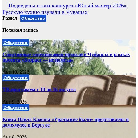
Навигация
Подведены итоги конкурса «Юный мастер-2026»
Русскую кухню изучали в Чувашах
по
Раздел:
Общество
записям
Похожая запись
Общество
Спортивные соревнования прошли в Чувашах в рамках
проекта «Возраст — не помеха»
Авг 10, 2026
Общество
ТВ-программа с 10 по 16 августа
Авг 9, 2026
Общество
Книга Павла Бажова «Уральские были» представлена в
доме-музее в Бергуле
Авг 8, 2026