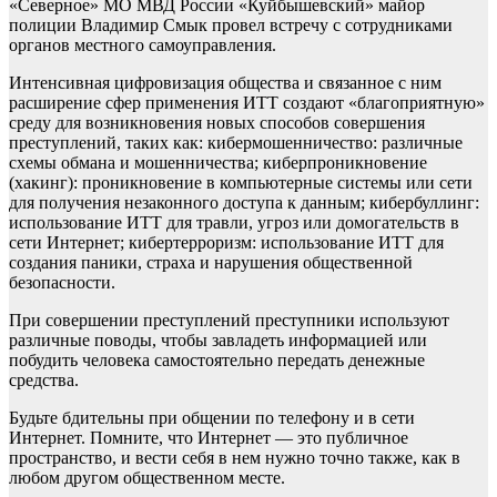
«Северное» МО МВД России «Куйбышевский» майор
полиции Владимир Смык провел встречу с сотрудниками
органов местного самоуправления.
Интенсивная цифровизация общества и связанное с ним
расширение сфер применения ИТТ создают «благоприятную»
среду для возникновения новых способов совершения
преступлений, таких как: кибермошенничество: различные
схемы обмана и мошенничества; киберпроникновение
(хакинг): проникновение в компьютерные системы или сети
для получения незаконного доступа к данным; кибербуллинг:
использование ИТТ для травли, угроз или домогательств в
сети Интернет; кибертерроризм: использование ИТТ для
создания паники, страха и нарушения общественной
безопасности.
При совершении преступлений преступники используют
различные поводы, чтобы завладеть информацией или
побудить человека самостоятельно передать денежные
средства.
Будьте бдительны при общении по телефону и в сети
Интернет. Помните, что Интернет — это публичное
пространство, и вести себя в нем нужно точно также, как в
любом другом общественном месте.