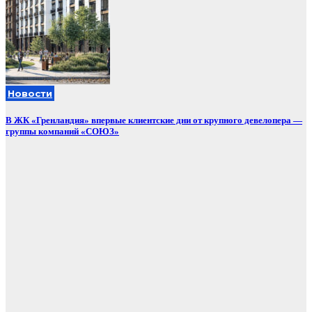
Новости
В ЖК «Гренландия» впервые клиентские дни от крупного девелопера —
группы компаний «СОЮЗ»