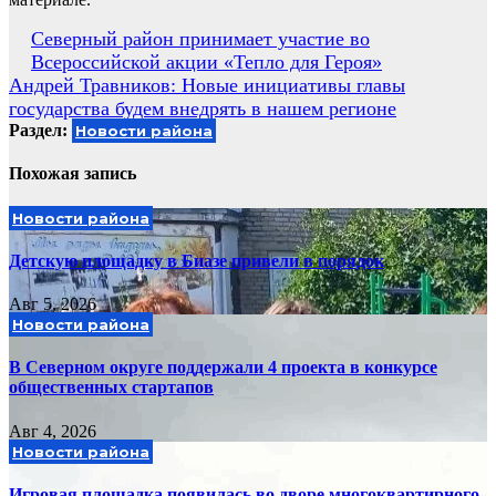
Навигация
Северный район принимает участие во
Всероссийской акции «Тепло для Героя»
по
Андрей Травников: Новые инициативы главы
записям
государства будем внедрять в нашем регионе
Раздел:
Новости района
Похожая запись
Новости района
Детскую площадку в Биазе привели в порядок
Авг 5, 2026
Новости района
В Северном округе поддержали 4 проекта в конкурсе
общественных стартапов
Авг 4, 2026
Новости района
Игровая площадка появилась во дворе многоквартирного