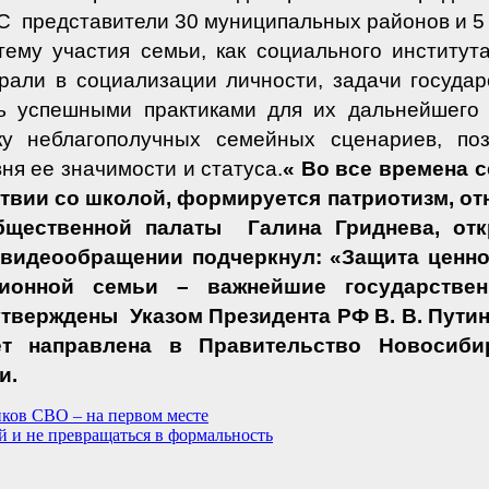
С
представители 30 муниципальных районов и 5 
тему участия семьи, как социального институт
рали в социализации личности, задачи государ
ь успешными практиками для их дальнейшего
ку неблагополучных семейных сценариев, по
я ее значимости и статуса.
« Во все времена с
ствии со школой, формируется патриотизм, от
бщественной палаты
Галина Гриднева, от
 видеообращении подчеркнул: «Защита ценно
ционной семьи – важнейшие государствен
утверждены
Указом Президента РФ В. В. Пути
ет направлена в Правительство Новосиби
ии.
ков СВО – на первом месте
 и не превращаться в формальность