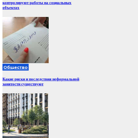
контролируют работы на социальных
объектах
Общество
Какие риски и последствия неформальной
занятости существуют