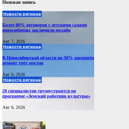
Похожая запись
Новости региона
Более 80% договоров с детскими садами
новосибирцы заключили онлайн
Авг 7, 2026
Новости региона
В Новосибирской области на 50% завершён
ремонт трёх мостов
Авг 6, 2026
Новости региона
20 специалистов трудоустроятся по
программе «Земский работник культуры»
Авг 6, 2026