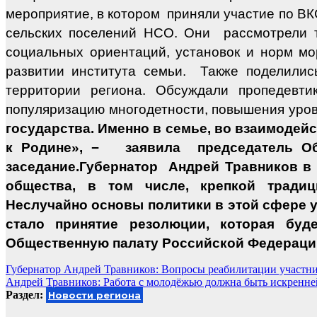
мероприятие, в котором
приняли участие по ВК
сельских поселений НСО. Они
рассмотрели 
социальных ориентаций, установок и норм мо
развитии института семьи.
Также поделилис
территории региона. Обсуждали пропедевти
популяризацию многодетности, повышения уровн
государства. Именно в семье, во взаимодей
к Родине», −
заявила
председатель О
заседание.Губернатор
Андрей Травников в
общества, в том числе, крепкой тради
Неслучайно основы политики в этой сфере 
стало принятие резолюции, которая буд
Общественную палату Российской Федерац
Навигация
Губернатор Андрей Травников: Вопросы реабилитации участни
Андрей Травников: Работа с молодёжью должна быть искренней
по
Раздел:
Новости региона
записям