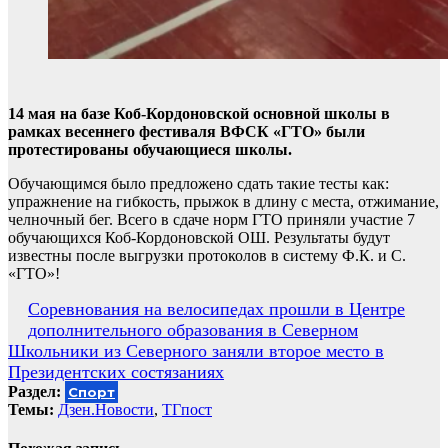
14 мая на базе Коб-Кордоновской основной школы в
рамках весеннего фестиваля ВФСК «ГТО» были
протестированы обучающиеся школы.
Обучающимся было предложено сдать такие тесты как:
упражнение на гибкость, прыжок в длину с места, отжимание,
челночный бег. Всего в сдаче норм ГТО приняли участие 7
обучающихся Коб-Кордоновской ОШ. Результаты будут
известны после выгрузки протоколов в систему Ф.К. и С.
«ГТО»!
Навигация
Соревнования на велосипедах прошли в Центре
дополнительного образования в Северном
по
Школьники из Северного заняли второе место в
записям
Президентских состязаниях
Раздел:
Спорт
Темы:
Дзен.Новости
,
ТГпост