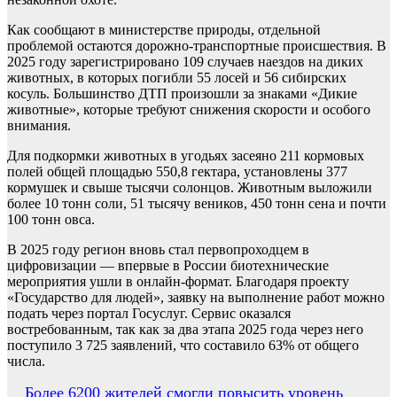
Как сообщают в министерстве природы, отдельной
проблемой остаются дорожно-транспортные происшествия. В
2025 году зарегистрировано 109 случаев наездов на диких
животных, в которых погибли 55 лосей и 56 сибирских
косуль. Большинство ДТП произошли за знаками «Дикие
животные», которые требуют снижения скорости и особого
внимания.
Для подкормки животных в угодьях засеяно 211 кормовых
полей общей площадью 550,8 гектара, установлены 377
кормушек и свыше тысячи солонцов. Животным выложили
более 10 тонн соли, 51 тысячу веников, 450 тонн сена и почти
100 тонн овса.
В 2025 году регион вновь стал первопроходцем в
цифровизации — впервые в России биотехнические
мероприятия ушли в онлайн-формат. Благодаря проекту
«Государство для людей», заявку на выполнение работ можно
подать через портал Госуслуг. Сервис оказался
востребованным, так как за два этапа 2025 года через него
поступило 3 725 заявлений, что составило 63% от общего
числа.
Навигация
Более 6200 жителей смогли повысить уровень