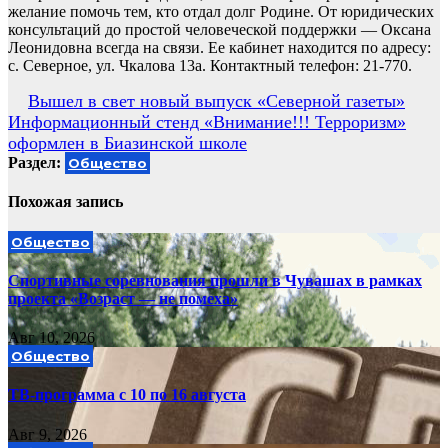
желание помочь тем, кто отдал долг Родине. От юридических
консультаций до простой человеческой поддержки — Оксана
Леонидовна всегда на связи. Ее кабинет находится по адресу:
с. Северное, ул. Чкалова 13а. Контактный телефон: 21-770.
Навигация
Вышел в свет новый выпуск «Северной газеты»
Информационный стенд «Внимание!!! Терроризм»
по
оформлен в Биазинской школе
записям
Раздел:
Общество
Похожая запись
Общество
Спортивные соревнования прошли в Чувашах в рамках
проекта «Возраст — не помеха»
Авг 10, 2026
Общество
ТВ-программа с 10 по 16 августа
Авг 9, 2026