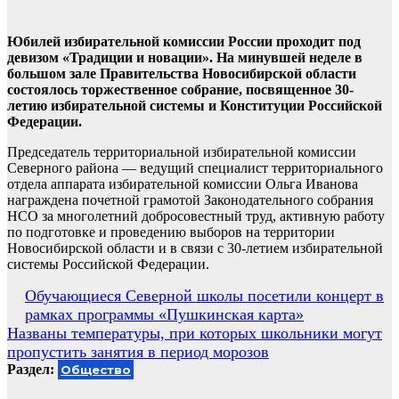
Юбилей избирательной комиссии России проходит под
девизом «Традиции и новации». На минувшей неделе в
большом зале Правительства Новосибирской области
состоялось торжественное собрание, посвященное 30-
летию избирательной системы и Конституции Российской
Федерации.
Председатель территориальной избирательной комиссии
Северного района — ведущий специалист территориального
отдела аппарата избирательной комиссии Ольга Иванова
награждена почетной грамотой Законодательного собрания
НСО за многолетний добросовестный труд, активную работу
по подготовке и проведению выборов на территории
Новосибирской области и в связи с 30-летием избирательной
системы Российской Федерации.
Навигация
Обучающиеся Северной школы посетили концерт в
рамках программы «Пушкинская карта»
по
Названы температуры, при которых школьники могут
записям
пропустить занятия в период морозов
Раздел:
Общество