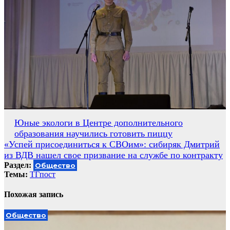
Навигация
Юные экологи в Центре дополнительного
образования научились готовить пиццу
по
«Успей присоединиться к СВОим»: сибиряк Дмитрий
записям
из ВДВ нашел свое призвание на службе по контракту
Раздел:
Общество
Темы:
ТГпост
Похожая запись
Общество