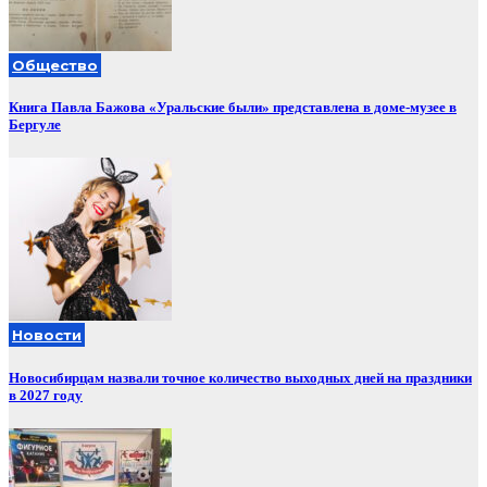
Общество
Книга Павла Бажова «Уральские были» представлена в доме-музее в
Бергуле
Новости
Новосибирцам назвали точное количество выходных дней на праздники
в 2027 году