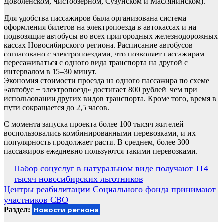
Доволенском, Чистоозерном, Сузунском и Маслянинском).
Для удобства пассажиров была организована система
оформления билетов на электропоезда в автокассах и на
подвозящие автобусы во всех пригородных железнодорожных
кассах Новосибирского региона. Расписание автобусов
согласовано с электропоездами, что позволяет пассажирам
пересаживаться с одного вида транспорта на другой с
интервалом в 15–30 минут.
Экономия стоимости проезда на одного пассажира по схеме
«автобус + электропоезд» достигает 800 рублей, чем при
использовании других видов транспорта. Кроме того, время в
пути сокращается до 2,5 часов.
С момента запуска проекта более 100 тысяч жителей
воспользовались комбинированными перевозками, и их
популярность продолжает расти. В среднем, более 300
пассажиров ежедневно пользуются такими перевозками.
Навигация
Набор соцуслуг в натуральном виде получают 114
тысяч новосибирских льготников
по
Центры реабилитации Социального фонда принимают
записям
участников СВО
Раздел:
Новости региона