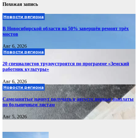
Похожая запись
Новости региона
В Новосибирской области на 50% завершён ремонт трёх
мостов
Авг 6, 2026
Новости региона
20 специалистов трудоустроятся по программе «Земский
работник культуры»
Авг 6, 2026
Новости региона
Самозанятые начнут получать в августе первые выплаты
по больничным листам
Авг 5, 2026