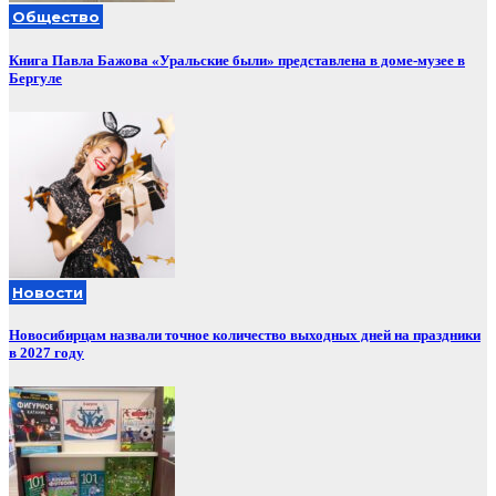
Общество
Книга Павла Бажова «Уральские были» представлена в доме-музее в
Бергуле
Новости
Новосибирцам назвали точное количество выходных дней на праздники
в 2027 году