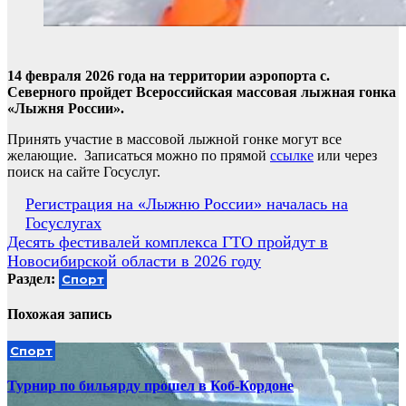
14 февраля 2026 года на территории аэропорта с.
Северного пройдет Всероссийская массовая лыжная гонка
«Лыжня России».
Принять участие в массовой лыжной гонке могут все
желающие. Записаться можно по прямой
ссылке
или через
поиск на сайте Госуслуг.
Навигация
Регистрация на «Лыжню России» началась на
Госуслугах
по
Десять фестивалей комплекса ГТО пройдут в
записям
Новосибирской области в 2026 году
Раздел:
Спорт
Похожая запись
Спорт
Турнир по бильярду прошел в Коб-Кордоне