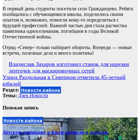
В первый день студенты посетили село Гражданцево. Ребята
пообщались с обучающимися школы, поделились своим
опытом и, возможно, помогли кому-то определиться с
будущей профессией. Важной частью дня стала расчистка
памятника односельчанам, погибшим в годы Великой
Отечественной войны.
Отряд «Север» только набирает обороты. Впереди — новые
встречи, полезные дела и много позитива!
Навигация
Владислав Захаров изготовил станок для нарезки
ленточек для маскировочных сетей
по
Улица Раздольная в Северном отметила 45-летний
записям
юбилей
Раздел:
Новости района
Темы:
Дзен.Новости
Похожая запись
Новости района
Детскую площадку в Биазе привели в порядок