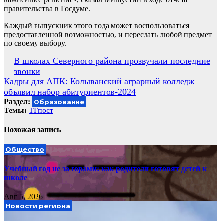
правительства в Госдуме.
Каждый выпускник этого года может воспользоваться
предоставленной возможностью, и пересдать любой предмет
по своему выбору.
Навигация
В школах Северного района прозвучали последние
звонки
по
Кадры для АПК: Колыванский аграрный колледж
записям
объявил набор абитуриентов-2024
Раздел:
Образование
Темы:
ТГпост
Похожая запись
Общество
Учебный год не за горами: как родители готовят детей к
школе
Авг 5, 2026
Новости региона