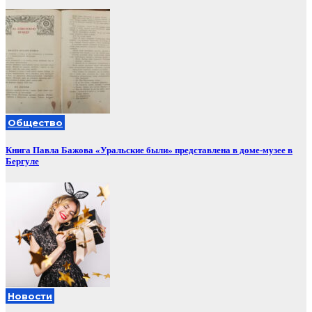
Общество
Книга Павла Бажова «Уральские были» представлена в доме-музее в
Бергуле
Новости