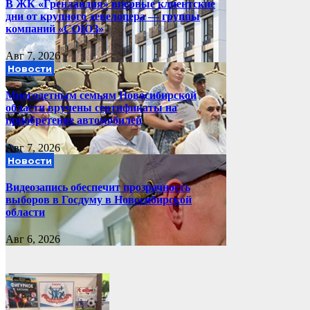
В ЖК «Гренландия» впервые клиентские
дни от крупного девелопера — группы
компаний «СОЮЗ»
Авг 7, 2026
Новости
Многодетным семьям Новосибирской
области вручены сертификаты на
приобретение автомобилей
Авг 7, 2026
Новости
Видеозапись обеспечит прозрачность
выборов в Госдуму в Новосибирской
области
Авг 6, 2026