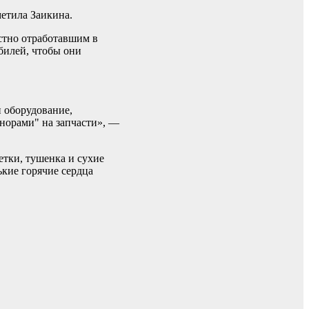
етила Заикина.
стно отработавшим в
билей, чтобы они
 оборудование,
онорами" на запчасти», —
етки, тушенка и сухие
ькие горячие сердца