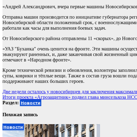
«Андрей Александрович, вчера первые машины Новосибирского
Отправка машин производится по инициативе губернатора рег
Новосибирской области положенный срок, с военнослужащими
работали как часы для выполнения боевых задач.
От Новосибирского района отправлены 11 «скорых», до Нового 
«УАЗ "Буханка" очень ценится на фронте. Эти машины осущест
эвакуируют раненных, и, даже заканчивая свой жизненный цикл
отмечают в «Народном фронте».
Кроме технической ревизии и обновления, волонтеры заполнил
супы, коврики и тёплые вещи. Также в состав груза вошли под
поддерживают наших больших героев.
Навигация
Две недели осталось у новосибирцев для заключения максимал
Итоги проекта «Агрозащитник» подвел глава минсельхоза Н
по
Раздел:
Новости
записям
Похожая запись
Новости