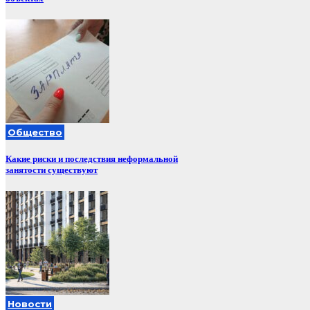
Общество
Какие риски и последствия неформальной
занятости существуют
Новости