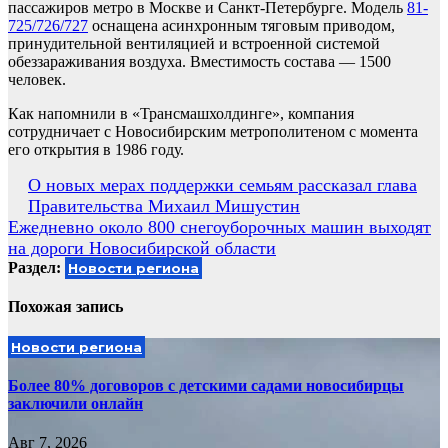
пассажиров метро в Москве и Санкт-Петербурге. Модель
81-
725/726/727
оснащена асинхронным тяговым приводом,
принудительной вентиляцией и встроенной системой
обеззараживания воздуха. Вместимость состава — 1500
человек.
Как напомнили в «Трансмашхолдинге», компания
сотрудничает с Новосибирским метрополитеном с момента
его открытия в 1986 году.
Навигация
О новых мерах поддержки семьям рассказал глава
Правительства Михаил Мишустин
по
Ежедневно около 800 снегоуборочных машин выходят
записям
на дороги Новосибирской области
Раздел:
Новости региона
Похожая запись
Новости региона
Более 80% договоров с детскими садами новосибирцы
заключили онлайн
Авг 7, 2026