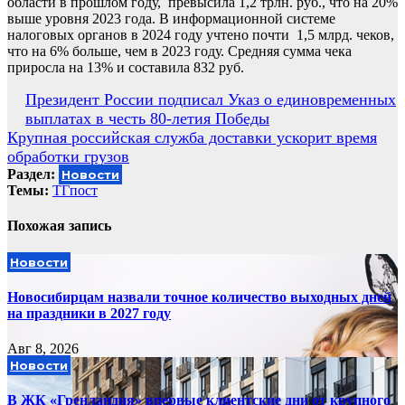
области в прошлом году, превысила 1,2 трлн. руб., что на 20%
выше уровня 2023 года. В информационной системе
налоговых органов в 2024 году учтено почти 1,5 млрд. чеков,
что на 6% больше, чем в 2023 году. Средняя сумма чека
приросла на 13% и составила 832 руб.
Навигация
Президент России подписал Указ о единовременных
выплатах в честь 80-летия Победы
по
Крупная российская служба доставки ускорит время
записям
обработки грузов
Раздел:
Новости
Темы:
ТГпост
Похожая запись
Новости
Новосибирцам назвали точное количество выходных дней
на праздники в 2027 году
Авг 8, 2026
Новости
В ЖК «Гренландия» впервые клиентские дни от крупного