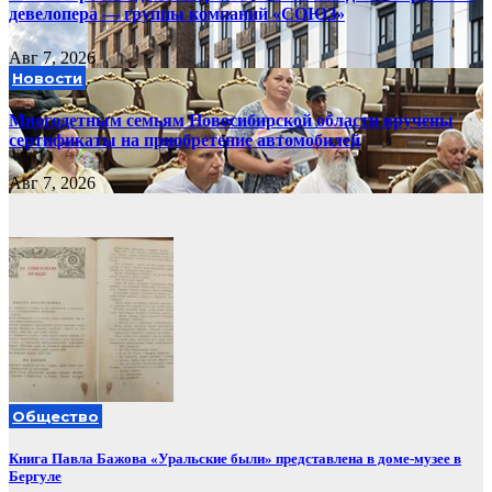
девелопера — группы компаний «СОЮЗ»
Авг 7, 2026
Новости
Многодетным семьям Новосибирской области вручены
сертификаты на приобретение автомобилей
Авг 7, 2026
Общество
Книга Павла Бажова «Уральские были» представлена в доме-музее в
Бергуле