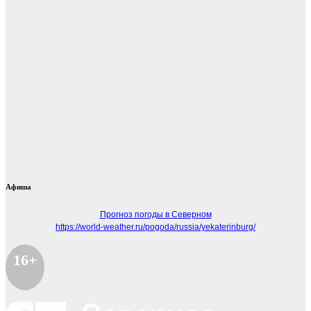
Афиша
Прогноз погоды в Северном
https://world-weather.ru/pogoda/russia/yekaterinburg/
16+