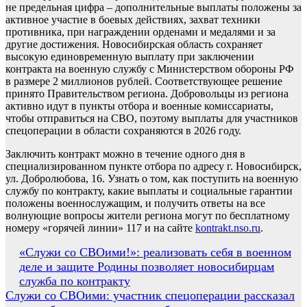
не предельная цифра – дополнительные выплаты положены за
активное участие в боевых действиях, захват техники
противника, при награждении орденами и медалями и за
другие достижения. Новосибирская область сохраняет
высокую единовременную выплату при заключении
контракта на военную службу с Министерством обороны РФ
в размере 2 миллионов рублей. Соответствующее решение
принято Правительством региона. Добровольцы из региона
активно идут в пункты отбора и военные комиссариаты,
чтобы отправиться на СВО, поэтому выплаты для участников
спецоперации в области сохраняются в 2026 году.
Заключить контракт можно в течение одного дня в
специализированном пункте отбора по адресу г. Новосибирск,
ул. Добролюбова, 16. Узнать о том, как поступить на военную
службу по контракту, какие выплаты и социальные гарантии
положены военнослужащим, и получить ответы на все
волнующие вопросы жители региона могут по бесплатному
номеру «горячей линии» 117 и на сайте
kontrakt.nso.ru
.
Навигация
«Служи со СВОими!»: реализовать себя в военном
деле и защите Родины позволяет новосибирцам
по
служба по контракту
записям
Служи со СВОими: участник спецоперации рассказал