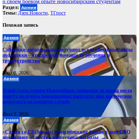
о своем боевом опыте новосибирским студентам
Раздел:
Армия
Темы:
Дзен.Новости
,
ТГпост
Похожая запись
Армия
Сибиряки-добровольцы получают все необходимые меры
поддержки – от адресной помощи до обучения и
трудоустройства
Июл 8, 2026
Армия
Успей стать героем Новосибири: сибиряки до конца июля
смогут получить повышенные выплаты при заключении
контракта на военную службу
Июл 2, 2026
Армия
«Служи со СВОими!»: новосибирские бойцы в зоне СВО
проявляют мужество и получают награды