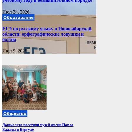
учебному году в беззаявительном порядке
Июл 24, 2026
Образование
ЕГЭ по русскому языку в Новосибирской
области: орфографические ловушки и
баллы
Июл 9, 2026
Общество
Дошколята посетили музей имени Павла
Бажова в Бергуле