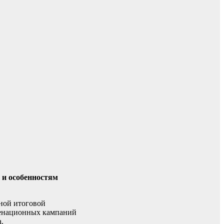
 и особенностям
ной итоговой
аменационных кампаний
.