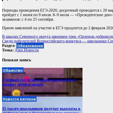
Периоды проведения ЕГЭ-2026: досрочный проводится с 20 мар
пройдет с 1 июня по 9 июля. 8–9 июля — «Президентские дни»
экзаменов: с 4 по 25 сентября.
Прием заявлений на участие в ЕГЭ продлится до 2 февраля 202
Навигация
В школах Северного округа завершен трек «Орленок-добровол
Среди победителей Всероссийского конкурса — школьники Се
по
Раздел:
Образование
записям
Темы:
Дзен.Новости
Похожая запись
Общество
Учебный год не за горами: как родители
готовят детей к школе
Авг 5, 2026
Новости региона
35 тысяч школьников получат выплаты к