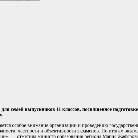
 для семей выпускников 11 классов, посвященное подготовке
у.
яется особое внимание организации и проведению государствен
ачности, честности и объективности экзаменов. По итогам экз
ции», — отметила министр образования региона Мария Жафярова