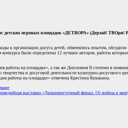
рс детских игровых площадок «ДЕТВОРА» (Дерзай! ТВОри! Р
ходы к организации досуга детей, обменялись опытом, обсудил
ам конкурса были определены 12 лучших авторов, работы которы
ия работы на площадке», а так же Дипломом II степени в номи
 творчества и досуговой деятельности культурно-досугового це
ия работы на площадке» отмечена Крестина Кувакина.
лмане
ьтимедийная выставка «Дальневосточный финал. От войны к мир