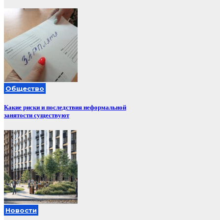
Общество
Какие риски и последствия неформальной
занятости существуют
Новости