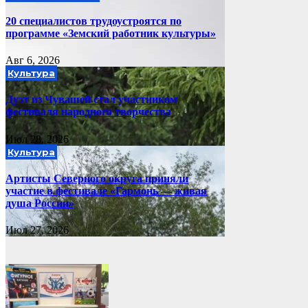
20 специалистов трудоустроятся по
программе «Земский работник культуры»
Авг 6, 2026
Культура
Дуэт из Чувашей стал участником
фестиваля народного творчества
Июл 28, 2026
Культура
Артисты Северного округа приняли
участие в фестивале «Гармонь — живая
душа России»
Июл 27, 2026