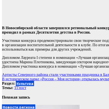
В Новосибирской области завершился региональный конку
проходил в рамках Десятилетия детства в России.
Участники конкурса продемонстрировали свои творческие под
в организации воспитательной деятельности в клубе. По итог
использоваться как примеры для других учреждений.
Дипломом Лауреата I степени в номинации «Лучшая организац
удостоена Марина Плотникова, заведующая сектором народного
Дипломом участника конкурса в номинации «Лучшая организац
Навигация
Артисты Северного района стали участниками праздника в Ба
В историческом парке «Россия – Моя история» открылась мул
по
Раздел:
Культура
записям
Темы:
ТГпост
Похожая запись
Новости региона