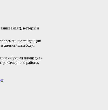
азвивайся!), который
и современные тенденции
х в дальнейшем будут
нации «Лучшая площадка»
нтра Северного района.
у»