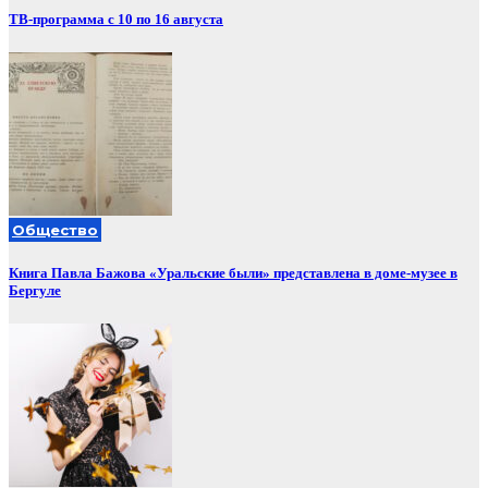
ТВ-программа с 10 по 16 августа
Общество
Книга Павла Бажова «Уральские были» представлена в доме-музее в
Бергуле