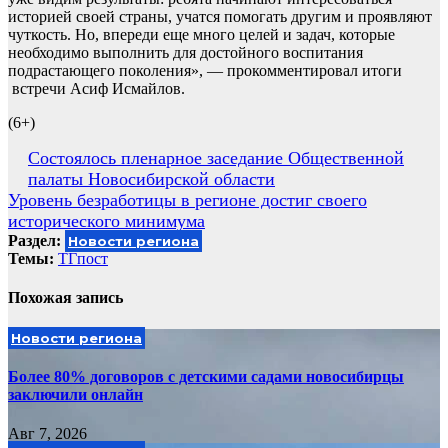
историей своей страны, учатся помогать другим и проявляют
чуткость. Но, впереди еще много целей и задач, которые
необходимо выполнить для достойного воспитания
подрастающего поколения», — прокомментировал итоги
встречи Асиф Исмайлов.
(6+)
Навигация
Состоялось пленарное заседание Общественной
палаты Новосибирской области
по
Уровень безработицы в регионе достиг своего
записям
исторического минимума
Раздел:
Новости региона
Темы:
ТГпост
Похожая запись
Новости региона
Более 80% договоров с детскими садами новосибирцы
заключили онлайн
Авг 7, 2026