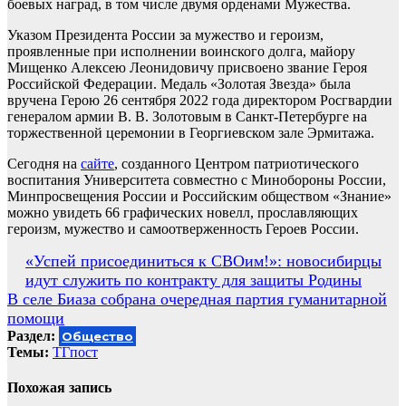
боевых наград, в том числе двумя орденами Мужества.
Указом Президента России за мужество и героизм,
проявленные при исполнении воинского долга, майору
Мищенко Алексею Леонидовичу присвоено звание Героя
Российской Федерации. Медаль «Золотая Звезда» была
вручена Герою 26 сентября 2022 года директором Росгвардии
генералом армии В. В. Золотовым в Санкт-Петербурге на
торжественной церемонии в Георгиевском зале Эрмитажа.
Сегодня на
сайте
, созданного Центром патриотического
воспитания Университета совместно с Минобороны России,
Минпросвещения России и Российским обществом «Знание»
можно увидеть 66 графических новелл, прославляющих
героизм, мужество и самоотверженность Героев России.
Навигация
«Успей присоединиться к СВОим!»: новосибирцы
идут служить по контракту для защиты Родины
по
В селе Биаза собрана очередная партия гуманитарной
записям
помощи
Раздел:
Общество
Темы:
ТГпост
Похожая запись