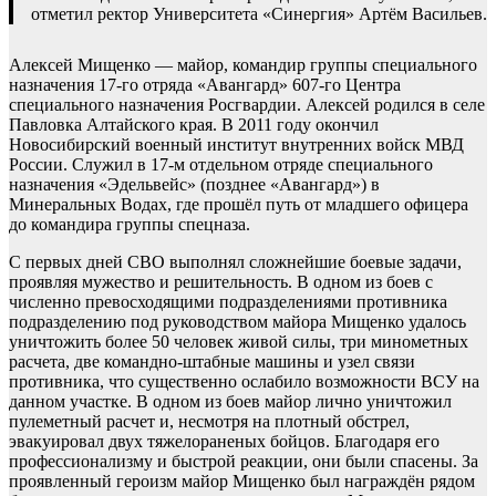
отметил ректор Университета «Синергия» Артём Васильев.
Алексей Мищенко — майор, командир группы специального
назначения 17-го отряда «Авангард» 607-го Центра
специального назначения Росгвардии. Алексей родился в селе
Павловка Алтайского края. В 2011 году окончил
Новосибирский военный институт внутренних войск МВД
России. Служил в 17-м отдельном отряде специального
назначения «Эдельвейс» (позднее «Авангард») в
Минеральных Водах, где прошёл путь от младшего офицера
до командира группы спецназа.
С первых дней СВО выполнял сложнейшие боевые задачи,
проявляя мужество и решительность. В одном из боев с
численно превосходящими подразделениями противника
подразделению под руководством майора Мищенко удалось
уничтожить более 50 человек живой силы, три минометных
расчета, две командно-штабные машины и узел связи
противника, что существенно ослабило возможности ВСУ на
данном участке. В одном из боев майор лично уничтожил
пулеметный расчет и, несмотря на плотный обстрел,
эвакуировал двух тяжелораненых бойцов. Благодаря его
профессионализму и быстрой реакции, они были спасены. За
проявленный героизм майор Мищенко был награждён рядом