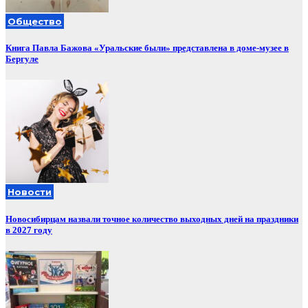
Общество
Книга Павла Бажова «Уральские были» представлена в доме-музее в
Бергуле
Новости
Новосибирцам назвали точное количество выходных дней на праздники
в 2027 году