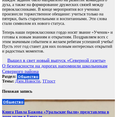
духа, а также на формирование дружеских связей между
первоклассниками. В конце мероприятия все ученики
произнесли торжественное обещание: учиться только на
пятерки, быть старательными и воспитанными. Эти слова
стали символом их нового статуса.
Теперь наши первоклассники гордо носят звание «Ученик» и
готовы к новым знаниям и открытиям. Поздравляем всех с
этим значимым событием и желаем ребятам успешной учебы!
Пусть этот год станет для них полным интересных открытий
и радостных моментов.
Навигация
Вышел в свет новый выпуск «Северной газеты»
О безопасности на дорогах напомнили школьникам
по
Северного района
записям
Раздел:
Общество
Темы:
Дзен.Новости
,
ТГпост
Похожая запись
Общество
Книга Павла Бажова «Уральские были» представлена в
доме-музее в Бергуле