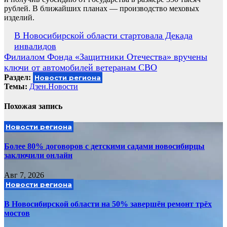
рублей. В ближайших планах — производство меховых
изделий.
Навигация
В Новосибирской области стартовала Декада
инвалидов
по
Филиалом Фонда «Защитники Отечества» вручены
записям
ключи от автомобилей ветеранам СВО
Раздел:
Новости региона
Темы:
Дзен.Новости
Похожая запись
Новости региона
Более 80% договоров с детскими садами новосибирцы
заключили онлайн
Авг 7, 2026
Новости региона
В Новосибирской области на 50% завершён ремонт трёх
мостов