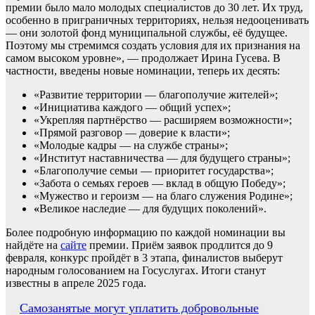
премии было мало молодых специалистов до 30 лет. Их труд,
особенно в приграничных территориях, нельзя недооценивать
— они золотой фонд муниципальной службы, её будущее.
Поэтому мы стремимся создать условия для их признания на
самом высоком уровне», — продолжает Ирина Гусева. В
частности, введены новые номинации, теперь их десять:
«Развитие территории — благополучие жителей»;
«Инициатива каждого — общий успех»;
«Укрепляя партнёрство — расширяем возможности»;
«Прямой разговор — доверие к власти»;
«Молодые кадры — на службе страны»;
«Институт наставничества — для будущего страны»;
«Благополучие семьи — приоритет государства»;
«Забота о семьях героев — вклад в общую Победу»;
«Мужество и героизм — на благо служения Родине»;
«
Великое наследие — для будущих поколений».
Более подробную информацию по каждой номинации вы
найдёте на
сайте
премии. Приём заявок продлится до 9
февраля, конкурс пройдёт в 3 этапа, финалистов выберут
народным голосованием на Госуслугах. Итоги станут
известны в апреле 2025 года.
Навигация
Самозанятые могут уплатить добровольные