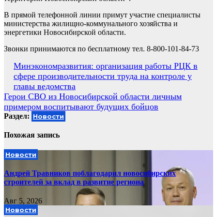
В прямой телефонной линии примут участие специалисты
министерства жилищно-коммунального хозяйства и
энергетики Новосибирской области.
Звонки принимаются по бесплатному тел. 8-800-101-84-73
Навигация
Минэкономразвития: организация работы РЦК в
сфере производительности труда на контроле у
по
главы ведомства
записям
Герои СВО из Новосибирской области личным
примером воспитывают будущих бойцов
Раздел:
Новости
Похожая запись
Новости
Андрей Травников поблагодарил новосибирских
строителей за вклад в развитие региона
Авг 5, 2026
Новости