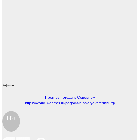
Афиша
Прогноз погоды в Северном
https://world-weather.ru/pogoda/russia/yekaterinburg/
16+