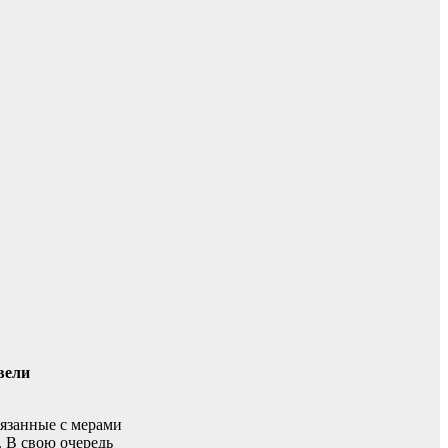
вели
язанные с мерами
. В свою очередь