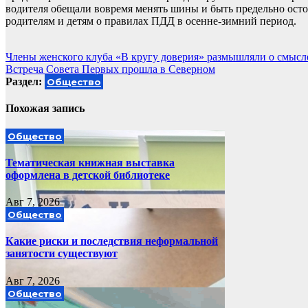
водителя обещали вовремя менять шины и быть предельно ост
родителям и детям о правилах ПДД в осенне-зимний период.
Навигация
Члены женского клуба «В кругу доверия» размышляли о смысл
Встреча Совета Первых прошла в Северном
по
Раздел:
Общество
записям
Похожая запись
Общество
Тематическая книжная выставка
оформлена в детской библиотеке
Авг 7, 2026
Общество
Какие риски и последствия неформальной
занятости существуют
Авг 7, 2026
Общество