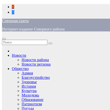
Перейти
к
содержимому
Северная газета
Интернет-издание Северного района
Новости
Новости района
Новости региона
Общество
Армия
Благоустройство
Здоровье
История
Культура
Молодежь
Образование
Патриотизм
Погода