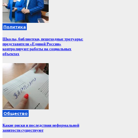
Политика
Школы, библиотеки, пешеходные тротуары:
представители «Единой России»
контролируют работы на социальных
объектах
Общество
Какие риски и последствия неформальной
занятости существуют