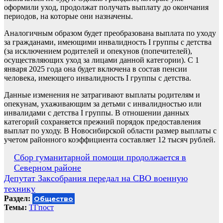
оформили уход, продолжат получать выплату до окончания
периодов, на которые они назначены.
Аналогичным образом будет преобразована выплата по уходу
за гражданами, имеющими инвалидность I группы с детства
(за исключением родителей и опекунов (попечителей),
осуществляющих уход за лицами данной категории). С 1
января 2025 года она будет включена в состав пенсии
человека, имеющего инвалидность I группы с детства.
Данные изменения не затрагивают выплаты родителям и
опекунам, ухаживающим за детьми с инвалидностью или
инвалидами с детства I группы. В отношении данных
категорий сохраняется прежний порядок предоставления
выплат по уходу. В Новосибирской области размер выплаты с
учетом районного коэффициента составляет 12 тысяч рублей.
Навигация
Сбор гуманитарной помощи продолжается в
Северном районе
по
Депутат Заксобрания передал на СВО военную
записям
технику
Раздел:
Общество
Темы:
ТГпост