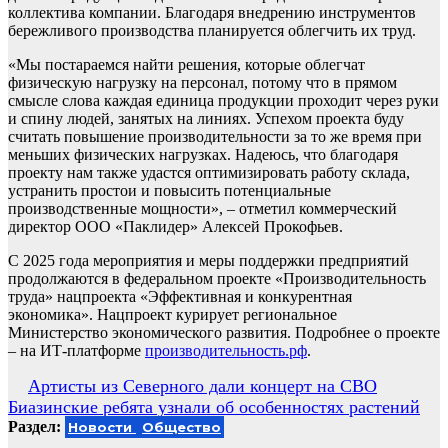
коллектива компании. Благодаря внедрению инструментов
бережливого производства планируется облегчить их труд.
«Мы постараемся найти решения, которые облегчат
физическую нагрузку на персонал, потому что в прямом
смысле слова каждая единица продукции проходит через руки
и спину людей, занятых на линиях. Успехом проекта буду
считать повышение производительности за то же время при
меньших физических нагрузках. Надеюсь, что благодаря
проекту нам также удастся оптимизировать работу склада,
устранить простои и повысить потенциальные
производственные мощности», – отметил коммерческий
директор ООО «Паклидер» Алексей Прокофьев.
С 2025 года мероприятия и меры поддержки предприятий
продолжаются в федеральном проекте «Производительность
труда» нацпроекта «Эффективная и конкурентная
экономика». Нацпроект курирует региональное
Министерство экономического развития. Подробнее о проекте
– на ИТ-платформе
производительность.рф
.
Навигация
Артисты из Северного дали концерт на СВО
Биазинские ребята узнали об особенностях растений
по
Раздел:
Новости
Общество
записям