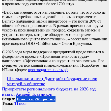
в прошлом году составил более 1700 штук.
«Выбрали именно этот направление, потому что это одно из
самых востребованных изделий в нашем ассортименте.
Выпуск выбранной марки инверторов – это почти 20% от
общего объема производства. В рамках проекта планируем
ускорить производственный процесс, сократить запасы и
устранить потери, которые обнаружим с экспертами
Регионального центра компетенций», – рассказала начальник
производства ООО «СибКонтакт» Олеся Красулина.
С 2025 года меры поддержки предприятий продолжаются в
федеральном проекте «Производительность труда»
нацпроекта «Эффективная и конкурентная экономика». Его
курирует региональный минэкономразвития. Подробнее – на
ИТ-платформе
производительность.рф
.
Навигация
Школьники и отец Дмитрий: обсуждение роли
матерей в обществе
по
Приоритеты регионального бюджета на 2026 год
записям
назвал Андрей Травников
Раздел:
Новости
Общество
Темы:
ТГпост