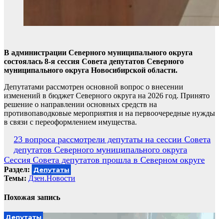
В администрации Северного муниципального округа
состоялась 8-я сессия Совета депутатов Северного
муниципального округа Новосибирской области.
Депутатами рассмотрен основной вопрос о внесении
изменений в бюджет Северного округа на 2026 год. Принято
решение о направлении основных средств на
противопаводковые мероприятия и на первоочередные нужды
в связи с переоформлением имущества.
Навигация
23 вопроса рассмотрели депутаты на сессии Совета
депутатов Северного муниципального округа
по
Сессия Совета депутатов прошла в Северном округе
записям
Раздел:
Депутаты
Темы:
Дзен.Новости
Похожая запись
Депутаты