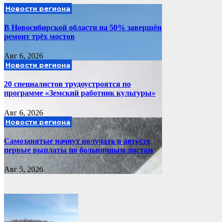
Новости региона
В Новосибирской области на 50% завершён
ремонт трёх мостов
Авг 6, 2026
Новости региона
20 специалистов трудоустроятся по
программе «Земский работник культуры»
Авг 6, 2026
Новости региона
Самозанятые начнут получать в августе
первые выплаты по больничным листам
Авг 5, 2026