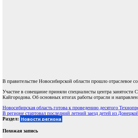
В правительстве Новосибирской области прошло отраслевое со
Участие в совещание приняли специалисты центра занятости С
Кайгородова. Об основных итогах работы отрасли и направлени
Навигация
Новосибирская область готова к проведению десятого Технопр
В регионе стартовал последний летний заезд детей из Донецк
по
Раздел:
Новости региона
записям
Похожая запись