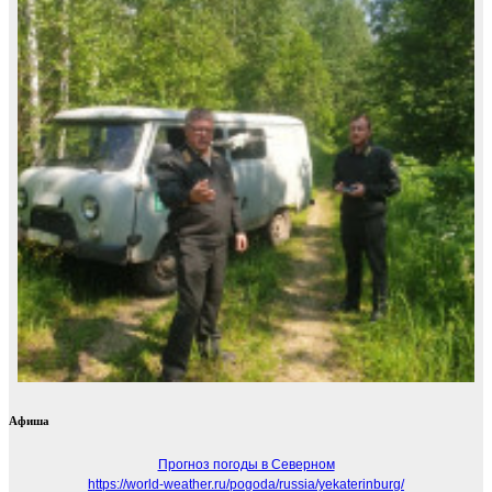
Афиша
Прогноз погоды в Северном
https://world-weather.ru/pogoda/russia/yekaterinburg/