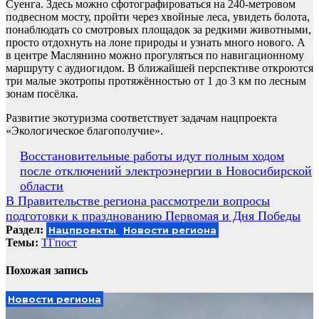
Суенга. Здесь можно сфотографироваться на 240-метровом
подвесном мосту, пройти через хвойные леса, увидеть болота,
понаблюдать со смотровых площадок за редкими животными,
просто отдохнуть на лоне природы и узнать много нового. А
в центре Маслянино можно прогуляться по навигационному
маршруту с аудиогидом. В ближайшей перспективе откроются
три малые экотропы протяжённостью от 1 до 3 км по лесным
зонам посёлка.
Развитие экотуризма соответствует задачам нацпроекта
«Экологическое благополучие».
Навигация
Восстановительные работы идут полным ходом
после отключений электроэнергии в Новосибирской
по
области
записям
В Правительстве региона рассмотрели вопросы
подготовки к празднованию Первомая и Дня Победы
Раздел:
Нацпроекты
Новости региона
Темы:
ТГпост
Похожая запись
Новости региона