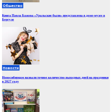
Общество
Книга Павла Бажова «Уральские были» представлена в доме-музее в
Бергуле
Новости
Новосибирцам назвали точное количество выходных дней на праздники
в 2027 году