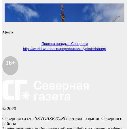
Афиша
Прогноз погоды в Северном
https://world-weather.ru/pogoda/russia/yekaterinburg/
16+
© 2020
Северная газета
SEVGAZETA.RU
сетевое издание Северного
района.
Зарегистрировано Федеральной службой по надзору в сфере