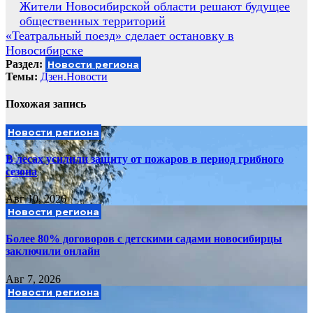
Навигация
Жители Новосибирской области решают будущее
общественных территорий
по
«Театральный поезд» сделает остановку в
записям
Новосибирске
Раздел:
Новости региона
Темы:
Дзен.Новости
Похожая запись
Новости региона
В лесах усилили защиту от пожаров в период грибного
сезона
Авг 10, 2026
Новости региона
Более 80% договоров с детскими садами новосибирцы
заключили онлайн
Авг 7, 2026
Новости региона