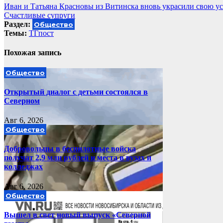
Навигация
Иван и Татьяна Красновы из Витинска вновь украсили свою ус
Счастливые супруги
по
Раздел:
Общество
записям
Темы:
ТГпост
Похожая запись
Общество
Открытый диалог с детьми состоялся в
Северном
Авг 6, 2026
Общество
Добровольцы в беспилотные войска
получат 2,9 млн рублей и места в вузах и
колледжах
Авг 6, 2026
Общество
Вышел в свет новый выпуск «Северной