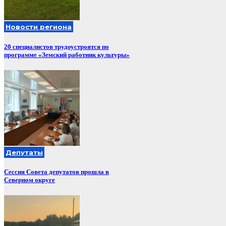
Новости региона
20 специалистов трудоустроятся по
программе «Земский работник культуры»
Депутаты
Сессия Совета депутатов прошла в
Северном округе