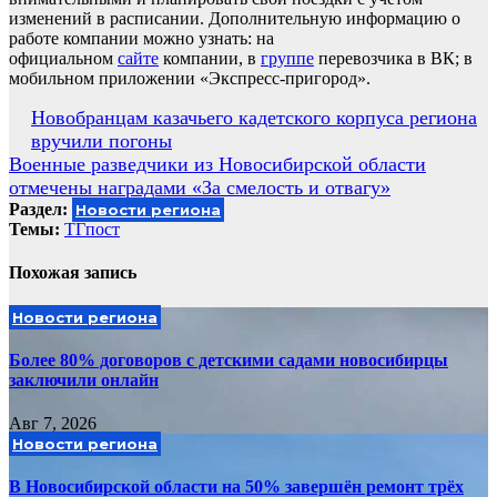
изменений в расписании. Дополнительную информацию о
работе компании можно узнать: на
официальном
сайте
компании, в
группе
перевозчика в ВК; в
мобильном приложении «Экспресс-пригород».
Навигация
Новобранцам казачьего кадетского корпуса региона
вручили погоны
по
Военные разведчики из Новосибирской области
записям
отмечены наградами «За смелость и отвагу»
Раздел:
Новости региона
Темы:
ТГпост
Похожая запись
Новости региона
Более 80% договоров с детскими садами новосибирцы
заключили онлайн
Авг 7, 2026
Новости региона
В Новосибирской области на 50% завершён ремонт трёх